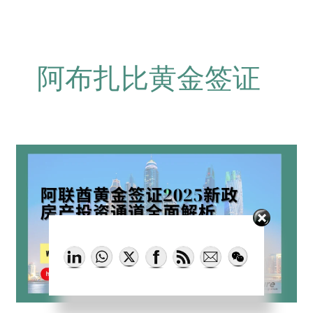
阿布扎比黄金签证
阿
联
酋
黄
金
签
分享给需要的人
证
2025
新
政：
房