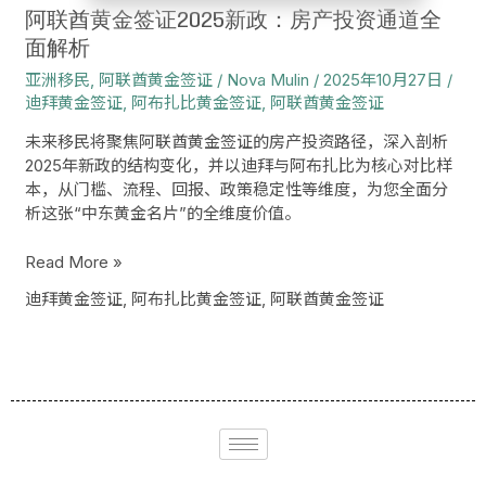
产
阿联酋黄金签证2025新政：房产投资通道全
投
面解析
资
亚洲移民
,
阿联酋黄金签证
/
Nova Mulin
/
2025年10月27日
/
通
迪拜黄金签证
,
阿布扎比黄金签证
,
阿联酋黄金签证
道
全
未来移民将聚焦阿联酋黄金签证的房产投资路径，深入剖析
面
2025年新政的结构变化，并以迪拜与阿布扎比为核心对比样
解
本，从门槛、流程、回报、政策稳定性等维度，为您全面分
析
析这张“中东黄金名片”的全维度价值。
Read More »
迪拜黄金签证
,
阿布扎比黄金签证
,
阿联酋黄金签证