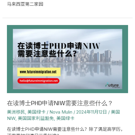
马来西亚第二家园
在
读
博
士
PHD
申
请
NIW
需
要
注
意
在读博士PHD申请NIW需要注意些什么？
些
美洲移民
,
美国绿卡
/
Nova Mulin
/
2024年11月12日
/
美国
什
NlW
,
美国国家利益豁免
,
美国绿卡
么？
在读博士PHD申请NIW需要注意些什么？除了满足高学历，