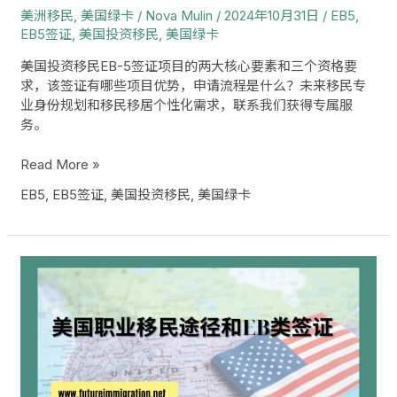
美洲移民
,
美国绿卡
/
Nova Mulin
/
2024年10月31日
/
EB5
,
核
EB5签证
,
美国投资移民
,
美国绿卡
心
要
美国投资移民EB-5签证项目的两大核心要素和三个资格要
素
求，该签证有哪些项目优势，申请流程是什么？未来移民专
及
业身份规划和移民移居个性化需求，联系我们获得专属服
申
务。
请
步
Read More »
骤
EB5
,
EB5签证
,
美国投资移民
,
美国绿卡
美
国
职
业
移
民
途