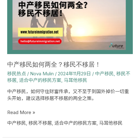
移
民
如
何
两
全？
移
民
不
移
中产移民如何两全？移民不移居！
居！
移民热点
/
Nova Mulin
/
2024年11月29日
/
中产移民
,
移民不
移居
,
适合中产的移民方案
,
马耳他移民
中产移民，如何守住财富传承，又不至于到国外掉价一切重
头开始，建议选择移居不移居的两全之策。
Read More »
中产移民
,
移民不移居
,
适合中产的移民方案
,
马耳他移民