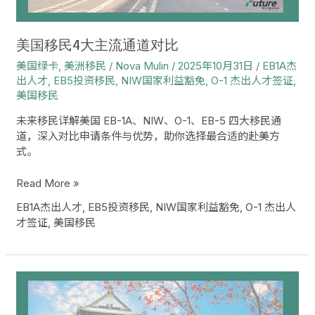
道
对
比
美国移民4大主流通道对比
美国绿卡
,
美洲移民
/
Nova Mulin
/
2025年10月31日
/
EB1A杰
出人才
,
EB5投资移民
,
NIW国家利益豁免
,
O-1 杰出人才签证
,
美国移民
未来移民详解美国 EB-1A、NIW、O-1、EB-5 四大移民通
道，深入对比申请条件与优势，助你选择最合适的赴美方
式。
Read More »
EB1A杰出人才
,
EB5投资移民
,
NIW国家利益豁免
,
O-1 杰出人
才签证
,
美国移民
2026
日
本