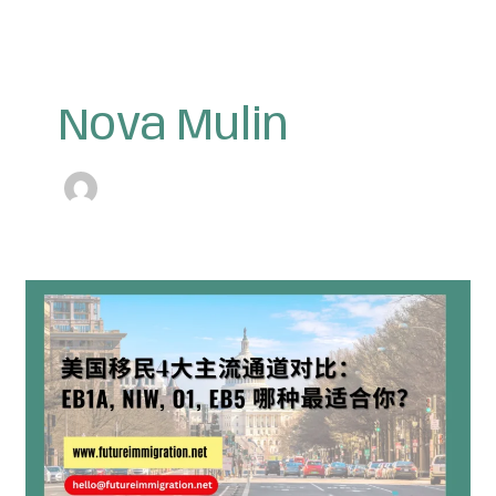
Post
pagination
Nova Mulin
美
国
移
民
4
大
主
流
通