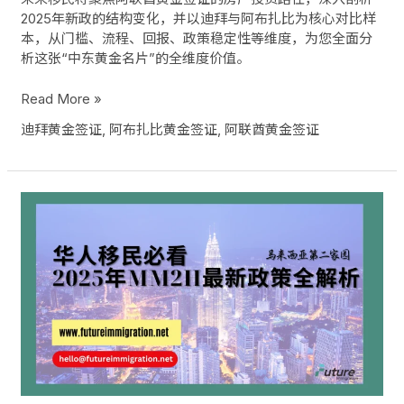
面
2025年新政的结构变化，并以迪拜与阿布扎比为核心对比样
解
本，从门槛、流程、回报、政策稳定性等维度，为您全面分
析
析这张“中东黄金名片”的全维度价值。
Read More »
迪拜黄金签证
,
阿布扎比黄金签证
,
阿联酋黄金签证
华
人
移
民
必
看：
MM2H
第
二
家
园