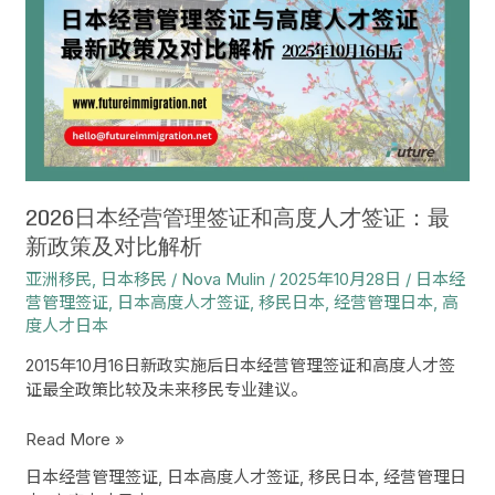
经
营
管
理
签
证
和
高
度
2026日本经营管理签证和高度人才签证：最
人
新政策及对比解析
才
亚洲移民
,
日本移民
/
Nova Mulin
/
2025年10月28日
/
日本经
签
营管理签证
,
日本高度人才签证
,
移民日本
,
经营管理日本
,
高
证：
度人才日本
最
新
2015年10月16日新政实施后日本经营管理签证和高度人才签
政
证最全政策比较及未来移民专业建议。
策
及
Read More »
对
比
日本经营管理签证
,
日本高度人才签证
,
移民日本
,
经营管理日