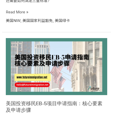
还需要如何满足三重标准？
Read More »
美国NlW
,
美国国家利益豁免
,
美国绿卡
美
国
投
资
移
民
EB-
5
项
目
申
请
美国投资移民EB-5项目申请指南：核心要素
指
及申请步骤
南：