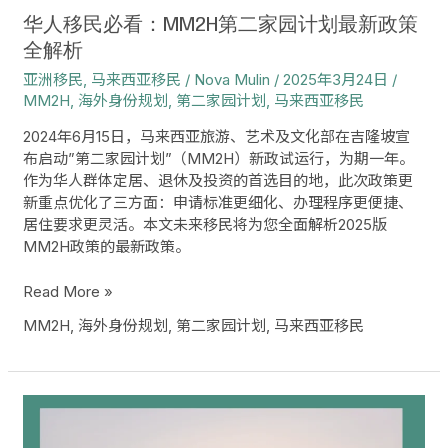
计
华人移民必看：MM2H第二家园计划最新政策
划
全解析
最
亚洲移民
,
马来西亚移民
/
Nova Mulin
/
2025年3月24日
/
新
MM2H
,
海外身份规划
,
第二家园计划
,
马来西亚移民
政
策
2024年6月15日，马来西亚旅游、艺术及文化部在吉隆坡宣
全
布启动”第二家园计划”（MM2H）新政试运行，为期一年。
解
作为华人群体定居、退休及投资的首选目的地，此次政策更
析
新重点优化了三方面：申请标准更细化、办理程序更便捷、
居住要求更灵活。本文未来移民将为您全面解析2025版
MM2H政策的最新政策。
Read More »
MM2H
,
海外身份规划
,
第二家园计划
,
马来西亚移民
中
产