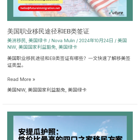
径
和
EB
类
签
美国职业移民途径和EB类签证
证
美洲移民
,
美国绿卡
/
Nova Mulin
/
2024年10月24日
/
美国
NlW
,
美国国家利益豁免
,
美国绿卡
美国职业移民途径和EB类签证有哪些？一文快速了解移美签
证类型。
Read More »
美国NlW
,
美国国家利益豁免
,
美国绿卡
安
提
瓜
护