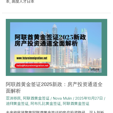
解
本
,
高度人才日本
析
阿
联
酋
黄
金
签
证
2025
新
政：
房
产
阿联酋黄金签证2025新政：房产投资通道全
投
面解析
资
亚洲移民
,
阿联酋黄金签证
/
Nova Mulin
/
2025年10月27日
/
通
迪拜黄金签证
,
阿布扎比黄金签证
,
阿联酋黄金签证
道
全
未来移民将聚焦阿联酋黄金签证的房产投资路径，深入剖析