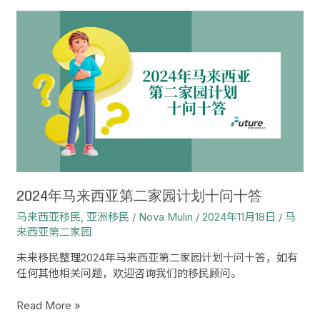
2024
年
马
来
西
亚
第
二
家
园
计
划
2024年马来西亚第二家园计划十问十答
十
马来西亚移民
,
亚洲移民
/
Nova Mulin
/
2024年11月18日
/
马
问
来西亚第二家园
十
答
未来移民整理2024年马来西亚第二家园计划十问十答，如有
任何其他相关问题，欢迎咨询我们的移民顾问。
Read More »