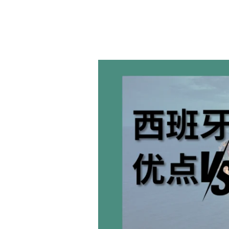
西
班
牙
非
盈
利
移
民
的
优
缺
点