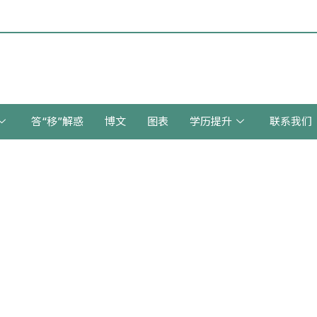
答“移”解惑
博文
图表
学历提升
联系我们