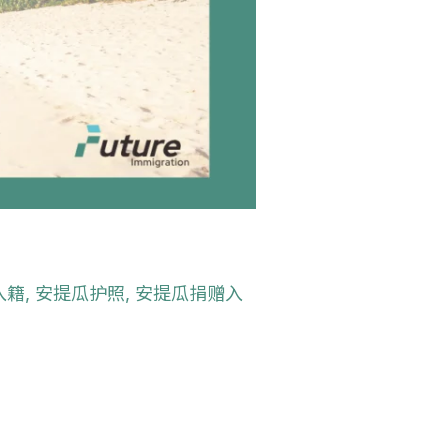
入籍
,
安提瓜护照
,
安提瓜捐赠入