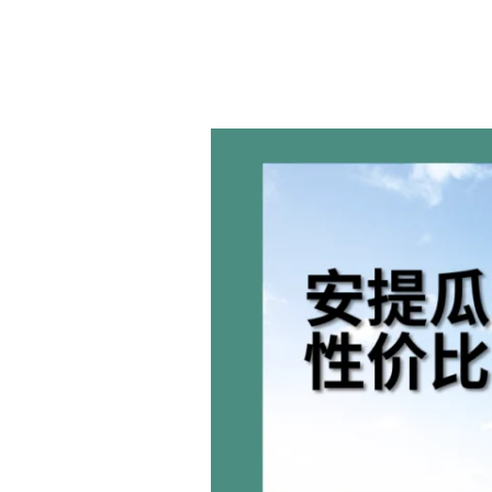
安
提
瓜
护
照：
性
价
比
最
高
的
四