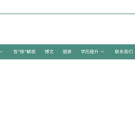
答“移”解惑
博文
图表
学历提升
联系我们