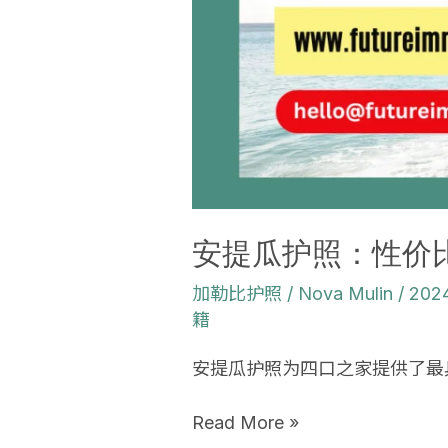
口
之
家
移
民
方
案
安提瓜护照：性价
加勒比护照
/
Nova Mulin
/
202
籍
安提瓜护照为四口之家提供了最
Read More »