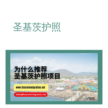
圣基茨护照
为
什
么
推
荐
圣
基
茨
护
照
项