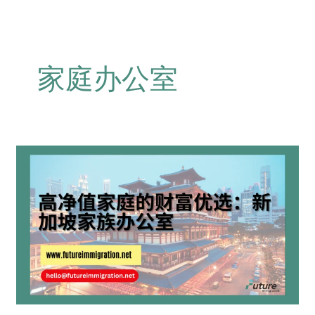
家庭办公室
高
净
值
家
庭
的
财
富
优
选：
新