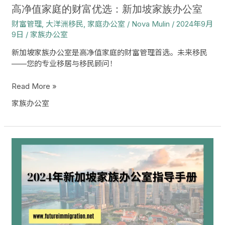
加
高净值家庭的财富优选：新加坡家族办公室
坡
财富管理
,
大洋洲移民
,
家庭办公室
/
Nova Mulin
/
2024年9月
家
9日
/
家族办公室
族
办
新加坡家族办公室是高净值家庭的财富管理首选。未来移民
公
——您的专业移居与移民顾问！
室
Read More »
家族办公室
2024
年
新
加
坡
家
族
办