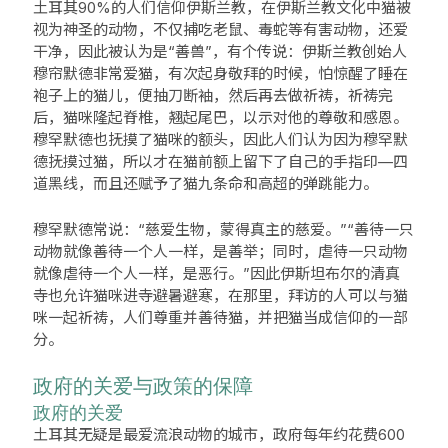
土耳其90%的人们信仰伊斯兰教，在伊斯兰教文化中猫被
视为神圣的动物，不仅捕吃老鼠、毒蛇等有害动物，还爱
干净，因此被认为是“善兽”，有个传说：伊斯兰教创始人
穆帘默德非常爱猫，有次起身敬拜的时候，怕惊醒了睡在
袍子上的猫儿，便抽刀断袖，然后再去做祈祷，祈祷完
后，猫咪隆起脊椎，翘起尾巴，以示对他的尊敬和感恩。
穆罕默德也抚摸了猫咪的额头，因此人们认为因为穆罕默
德抚摸过猫，所以才在猫前额上留下了自己的手指印—四
道黑线，而且还赋予了猫九条命和高超的弹跳能力。
穆罕默德常说：“慈爱生物，蒙得真主的慈爱。”“善待一只
动物就像善待一个人一样，是善举；同时，虐待一只动物
就像虐待一个人一样，是恶行。”因此伊斯坦布尔的清真
寺也允许猫咪进寺避暑避寒，在那里，拜访的人可以与猫
咪一起祈祷，人们尊重并善待猫，并把猫当成信仰的一部
分。
政府的关爱与政策的保障
政府的关爱
土耳其无疑是最爱流浪动物的城市，政府每年约花费600