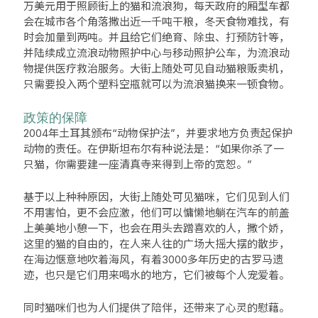
万美元用于照顾街上的猫和流浪狗，每天政府的厢型车都
会在城市各个角落撒出近一千吨干粮，冬天食物难找，有
时会加量到两吨。并且给它们绝育、除虫、打预防针等，
并陆续成立流浪动物照护中心与移动照护公车，为流浪动
物提供医疗救治服务。大街上随处可见自动猫粮贩卖机，
只需要投入两个塑料空瓶就可以为流浪猫换来一顿食物。
政策的保障
2004年土耳其颁布“动物保护法”，并要求地方负责起保护
动物的责任。在伊斯坦布尔有种说法是：“如果你杀了一
只猫，你需要建一座清真寺来得到上帝的宽恕。”
基于以上种种原因，大街上随处可见猫咪，它们见到人们
不用害怕，更不会应激，他们可以慵懒地躺在汽车的前盖
上美美地小憩一下，也会在用头去蹭喜欢的人，撒个娇，
这里的猫的自由的，在人来人往的广场大摇大摆的散步，
在海边惬意地吹着海风，有着3000多年历史的古罗马遗
迹，也只是它们用来喝水的地方，它们被每个人宠爱着。
同时猫咪们也为人们提供了陪伴，还带来了心灵的慰藉。