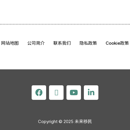
网站地图
公司简介
联系我们
隐私政策
Cookie政策
F
X
Y
L
a
-
o
i
c
t
u
n
e
w
t
k
b
i
u
e
Copyright © 2025 未来移民
o
t
b
d