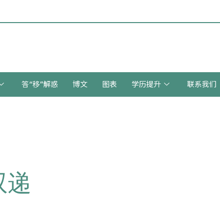
答“移”解惑
博文
图表
学历提升
联系我们
双递