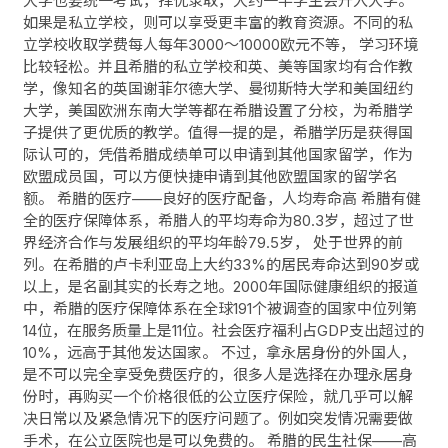
大学也要统一考试，择优录取，大约一半学生会升入大学。
如果是私立学校，则可以享受更丰富的教育资源。不同的私
立学校收取学费每人每年3000～10000欧元不等， 学习环境
比较轻松。并且希腊的私立学校和英、美等国家均有合作教
学，像知名的英国谢菲尔德大学、曼彻斯特大学和美国纽约
大学，美国欧洲东南大学等都在希腊设置了分校，为希腊学
子提供了更优质的教学。值得一提的是，希腊学历是获得国
际认可的，凭借希腊成绩单可以申请到其他国家留学，作为
欧盟成员国，可以方便快捷申请到其他欧盟国家的留学名
额。 希腊的医疗——良好的医疗配备，人均寿命高 希腊有健
全的医疗保障体系，希腊人的平均寿命为80.3岁，超过了世
界经济合作与发展组织的平均年龄79.5岁， 处于世界的前
列。在希腊的卢卡利亚岛上大约33%的居民寿命达到90岁或
以上，是名副其实的长寿之地。2000年国际健康组织的报道
中，希腊的医疗保障体系在全球191个被调查的国家中位列第
14位，在服务质量上是11位。社会医疗福利占GDP支出超过的
10%，远高于其他发达国家。 不过，拿永居身份的外国人，
是不可以完全享受免费医疗的，很多人是选择在办理永居身
份时，再购买一个价格很低的公立医疗保险，就几乎可以解
决日常以及紧急情况下的医疗问题了。例如突发情况需要做
手术，在公立医院也是可以免费的。 希腊的民生社保——高