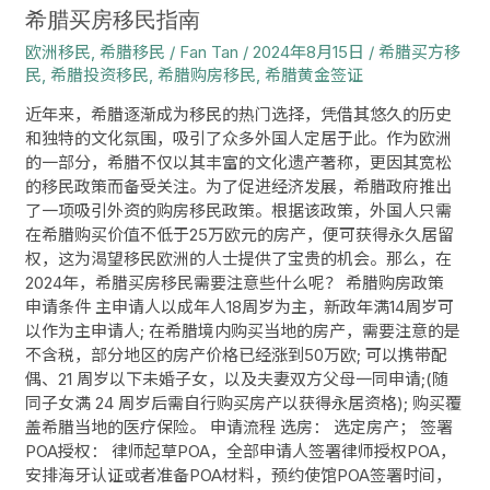
希腊买房移民指南
欧洲移民
,
希腊移民
/
Fan Tan
/
2024年8月15日
/
希腊买方移
民
,
希腊投资移民
,
希腊购房移民
,
希腊黄金签证
近年来，希腊逐渐成为移民的热门选择，凭借其悠久的历史
和独特的文化氛围，吸引了众多外国人定居于此。作为欧洲
的一部分，希腊不仅以其丰富的文化遗产著称，更因其宽松
的移民政策而备受关注。为了促进经济发展，希腊政府推出
了一项吸引外资的购房移民政策。根据该政策，外国人只需
在希腊购买价值不低于25万欧元的房产，便可获得永久居留
权，这为渴望移民欧洲的人士提供了宝贵的机会。那么，在
2024年，希腊买房移民需要注意些什么呢？ 希腊购房政策
申请条件 主申请人以成年人18周岁为主，新政年满14周岁可
以作为主申请人; 在希腊境内购买当地的房产，需要注意的是
不含税，部分地区的房产价格已经涨到50万欧; 可以携带配
偶、21 周岁以下未婚子女，以及夫妻双方父母一同申请;(随
同子女满 24 周岁后需自行购买房产以获得永居资格); 购买覆
盖希腊当地的医疗保险。 申请流程 选房： 选定房产； 签署
POA授权： 律师起草POA，全部申请人签署律师授权POA，
安排海牙认证或者准备POA材料，预约使馆POA签署时间，