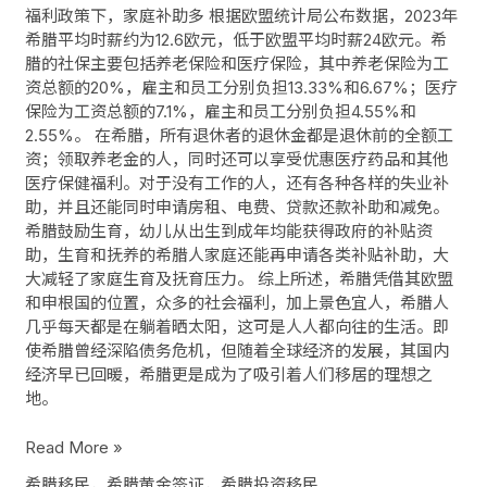
福利政策下，家庭补助多 根据欧盟统计局公布数据，2023年
希腊平均时薪约为12.6欧元，低于欧盟平均时薪24欧元。希
腊的社保主要包括养老保险和医疗保险，其中养老保险为工
资总额的20%，雇主和员工分别负担13.33%和6.67%；医疗
保险为工资总额的7.1%，雇主和员工分别负担4.55%和
2.55%。 在希腊，所有退休者的退休金都是退休前的全额工
资；领取养老金的人，同时还可以享受优惠医疗药品和其他
医疗保健福利。对于没有工作的人，还有各种各样的失业补
助，并且还能同时申请房租、电费、贷款还款补助和减免。
希腊鼓励生育，幼儿从出生到成年均能获得政府的补贴资
助，生育和抚养的希腊人家庭还能再申请各类补贴补助，大
大减轻了家庭生育及抚育压力。 综上所述，希腊凭借其欧盟
和申根国的位置，众多的社会福利，加上景色宜人，希腊人
几乎每天都是在躺着晒太阳，这可是人人都向往的生活。即
使希腊曾经深陷债务危机，但随着全球经济的发展，其国内
经济早已回暖，希腊更是成为了吸引着人们移居的理想之
地。
Read More »
希腊移民，希腊黄金签证，希腊投资移民