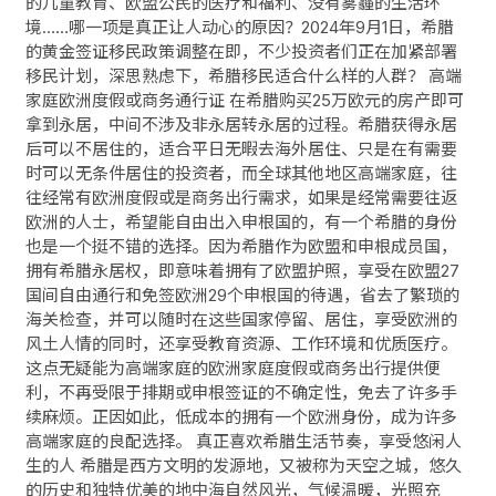
的儿童教育、欧盟公民的医疗和福利、没有雾霾的生活环
境……哪一项是真正让人动心的原因？2024年9月1日，希腊
的黄金签证移民政策调整在即，不少投资者们正在加紧部署
移民计划，深思熟虑下，希腊移民适合什么样的人群？ 高端
家庭欧洲度假或商务通行证 在希腊购买25万欧元的房产即可
拿到永居，中间不涉及非永居转永居的过程。希腊获得永居
后可以不居住的，适合平日无暇去海外居住、只是在有需要
时可以无条件居住的投资者，而全球其他地区高端家庭，往
往经常有欧洲度假或是商务出行需求，如果是经常需要往返
欧洲的人士，希望能自由出入申根国的，有一个希腊的身份
也是一个挺不错的选择。因为希腊作为欧盟和申根成员国，
拥有希腊永居权，即意味着拥有了欧盟护照，享受在欧盟27
国间自由通行和免签欧洲29个申根国的待遇，省去了繁琐的
海关检查，并可以随时在这些国家停留、居住，享受欧洲的
风土人情的同时，还享受教育资源、工作环境和优质医疗。
这点无疑能为高端家庭的欧洲家庭度假或商务出行提供便
利，不再受限于排期或申根签证的不确定性，免去了许多手
续麻烦。正因如此，低成本的拥有一个欧洲身份，成为许多
高端家庭的良配选择。 真正喜欢希腊生活节奏，享受悠闲人
生的人 希腊是西方文明的发源地，又被称为天空之城，悠久
的历史和独特优美的地中海自然风光，气候温暖，光照充