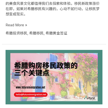
的美食风景文化都值得我们去探索和体验。移民新政策涨价
在即，如果对希腊移民有兴趣的，心动不如行动，让移民梦
想变成现实。
Read More »
希腊投资移民
,
希腊移民
,
希腊黄金签证
希
腊
购
房
移
民
政
策
的
三
个