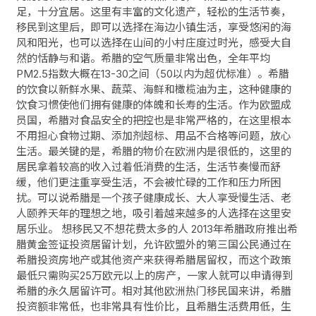
足，十分宜居。这里有丰富的文化遗产，轻松的生活节奏，
移民到这里后，即可以选择在海边小镇生活，享受悠闲的海
风和阳光，也可以选择在山间的小村庄度过时光，感受大自
然的恬静与和谐。希腊的空气质量非常出色，全年平均
PM2.5指数大概在13-30之间（50以内为超优标准）。希腊
的饮食以新鲜水果、蔬菜、海鲜和橄榄油为主，这种健康的
饮食习惯使他们拥有健康的体魄和长寿的生活。作为欧盟成
员国，希腊对食品安全的把控也是非常严格的，在这里根本
不用担心食物过期、添加剂超标、用品不合格等问题，放心
生活。最关键的是，希腊的物价在欧洲内是很低的，这里的
居民拿着较高的收入过着低消费的生活，生活节奏慢而舒
缓，他们更注重享受生活，不会被忙碌的工作和压力所困
扰。可以说希腊是一个孩子健康成长、大人享受慢生活、老
人颐养天年的理想之地，吸引着越来越多的人选择在这里安
居乐业。 想移民又不想花费太多的人 2013年希腊政府推出希
腊黄金签证投资居留计划，允许欧盟外的第三国公民通过在
希腊投资房地产或其他资产来获得希腊居留权，而这个政策
最低只需购买25万欧元以上的房产，一家人就可以申请得到
希腊的永久居留许可。相对其他欧洲热门移民国来讲，希腊
投资额非常低，也非常具有性价比，且希腊生活费用低，生