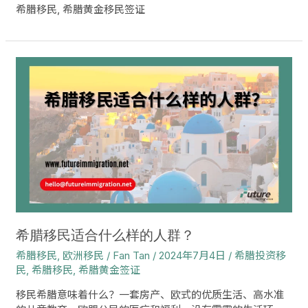
希腊移民
,
希腊黄金移民签证
希
腊
移
民
适
合
什
么
样
的
人
群？
希腊移民适合什么样的人群？
希腊移民
,
欧洲移民
/
Fan Tan
/
2024年7月4日
/
希腊投资移
民
,
希腊移民
,
希腊黄金签证
移民希腊意味着什么？一套房产、欧式的优质生活、高水准