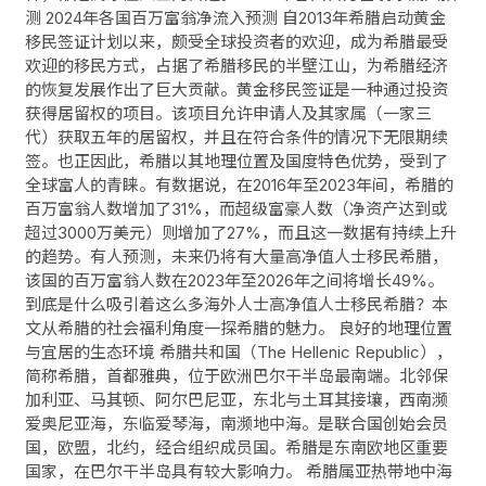
测 2024年各国百万富翁净流入预测 自2013年希腊启动黄金
移民签证计划以来，颇受全球投资者的欢迎，成为希腊最受
欢迎的移民方式，占据了希腊移民的半壁江山，为希腊经济
的恢复发展作出了巨大贡献。黄金移民签证是一种通过投资
获得居留权的项目。该项目允许申请人及其家属（一家三
代）获取五年的居留权，并且在符合条件的情况下无限期续
签。也正因此，希腊以其地理位置及国度特色优势，受到了
全球富人的青睐。有数据说，在2016年至2023年间，希腊的
百万富翁人数增加了31%，而超级富豪人数（净资产达到或
超过3000万美元）则增加了27%，而且这一数据有持续上升
的趋势。有人预测，未来仍将有大量高净值人士移民希腊，
该国的百万富翁人数在2023年至2026年之间将增长49%。
到底是什么吸引着这么多海外人士高净值人士移民希腊？本
文从希腊的社会福利角度一探希腊的魅力。 良好的地理位置
与宜居的生态环境 希腊共和国（The Hellenic Republic），
简称希腊，首都雅典，位于欧洲巴尔干半岛最南端。北邻保
加利亚、马其顿、阿尔巴尼亚，东北与土耳其接壤，西南濒
爱奥尼亚海，东临爱琴海，南濒地中海。是联合国创始会员
国，欧盟，北约，经合组织成员国。希腊是东南欧地区重要
国家，在巴尔干半岛具有较大影响力。 希腊属亚热带地中海