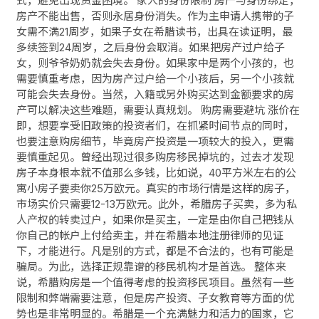
式，避免出现资金困境。 家人的身份限制 房产与身份绑定，
房产不能出售，否则永居身份消失。作为主申请人携带的子
女需不满21周岁，如果子女在希腊读书，出具在读证明，最
多续签到24周岁，之后身份会取消。如果把房产过户给子
女，则爷爷奶奶就会失去身份。如果家中是两个小孩的，也
需要慎重考虑，因为房产过户给一个小孩后，另一个小孩就
可能会失去身份。当然，入籍或另外购买达到金额要求的房
产可以解决这些难题，需要认真规划。 购房需要避坑 涨价在
即，想要享受旧政策的投资者们，在抓紧时间节点的同时，
也要注意购房细节，毕竟房产投资是一项较大的投入，更需
要慎重起见。曾经出现过很多购房移民掉坑的，过去才发现
房子本身根本就不值那么多钱，比如说，40平方米左右的公
寓小房子要卖你25万欧元。真实的市场行情是这样的房子，
市场实价只需要12-13万欧元。此外，希腊房子买卖，多为私
人产权的转卖过户，如果你是买主，一定是由你自己把钱从
你自己的帐户上付给卖主，并在希腊本地注册律师的见证
下，才能进行。凡是别的方式，都是不合法的，也有可能是
骗局。为此，选择正规靠谱的移民机构才是首选。 整体来
说，希腊购房是一个值得考虑的投资移民项目。虽然有一些
限制和弊端需要注意，但是房产投资、子女教育等方面的优
势也是非常明显的。希腊是一个充满魅力和活力的国家，它