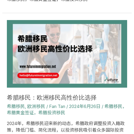
希
腊
移
民：
欧
洲
移
民
高
性
价
比
希腊移民：欧洲移民高性价比选择
选
希腊移民
,
欧洲移民
/
Fan Tan
/
2024年6月26日
/
希腊移民，
择
希腊黄金签证，希腊投资移民
2024年，希腊移民迎来新的动态，希腊政府调整投资入籍政
策，降低门槛、简化流程，以投资移民吸引着众多国际投资