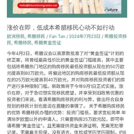
腊
移
民
心
涨价在即，低成本希腊移民心动不如行动
动
欧洲移民
,
希腊移民
/
Fan Tan
/
2024年7月23日
/
希腊投资移
不
民
,
希腊移民
,
希腊黄金签证
如
行
今年4月2日，希腊议会以高票数批准了对“黄金签证”计划的
动
修正案，将曾经最具性价比的黄金签证门槛提高，其中主要
包括将希腊热门地区的购房移民最低投资额从现在的50万欧
元提高到80万欧元，将偏远地区的购房移民最低投资额从现
在的25万欧元提高到40万欧元，并对购房移民投资者们的房
产进行多种限制门槛。新政策将于今年9月1日正式实施，涨
价在即，对于急切想实现移民愿望，并享受到旧政策优惠的
投资者们来说，看清希腊购房移民的利与弊，做出符合自身
规划的移民计划也是迫在眉睫的事情了。 关于希腊购房移民
的优势 希腊移民办理的优势：投资门槛低，要求宽松简单 年
满18岁欧盟以外的申请人，只需要购房25万欧元起，即可申
请希腊“黄金签证”。且无需提供资金来源证明，无需无犯罪
记录，无需雇主担保，没有语言、体检或学历学历限制。约6