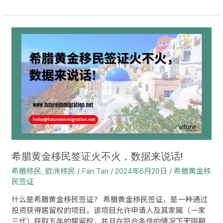
希
腊
黄
金
移
民
签
证
火
不
火，
数
希腊黄金移民签证火不火，数据来说话!
据
希腊移民
,
欧洲移民
/
Fan Tan
/
2024年6月20日
/
希腊黄金移
来
民签证
说
话!
什么是希腊黄金移民签证？ 希腊黄金移民签证，是一种通过
投资获得居留权的项目。该项目允许申请人及其家属（一家
三代）获取五年的居留权，并且在符合条件的情况下无限期