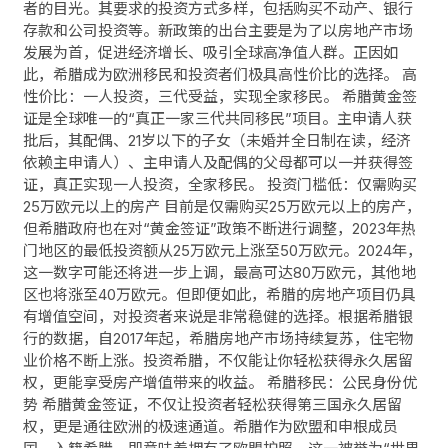
者的目光。其要求的投资方式多样，包括购买不动产、银行
存款和公司投资等。新政策的出台主要是为了以房地产市场
发展为首，促进经济增长、吸引全球高净值人群。正因如
此，希腊成为欧洲移民和投资者们极具高性价比的选择。 高
性价比：一人投资，三代受益，实现全家移民。 希腊黄金签
证是全球唯一的“真正一家三代共同移民”项目。主申请人获
批后，其配偶、21岁以下的子女（未婚并全日制在读，经济
依赖主申请人）、主申请人及配偶的父母都可以一并获得签
证，真正实现一人投资，全家移民。 投资门槛低：仅需购买
25万欧元以上的房产 目前是仅需购买25万欧元以上的房产，
但希腊政府也在对“黄金签证”政策不断进行调整，2023年热
门地区的最低投资额从25万欧元上涨至50万欧元。2024年，
这一数字可能还将进一步上调，最高可达80万欧元，其他地
区也将涨至40万欧元。但即便如此，希腊的房地产项目仍具
有增值空间，对投资者来说是非常稳健的选择。根据希腊银
行的数据，自2017年起，希腊房地产市场持续复苏，住宅物
业价格不断上涨。投资希腊，不仅能让你轻松获得永久居留
权，更能享受房产增值带来的收益。 希腊移民：公民身份优
势 希腊黄金签证，不仅让投资者轻松获得第三国永久居留
权，更是通往欧洲的极速通道。希腊作为欧盟和申根成员