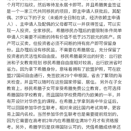
个月可打指纹，然后等待发永居卡即可。并且希腊黄金签证
是一个一家三代共同移民的项目，即主申请人获批后，其配
偶、21岁以下的子女（未婚并全日制在读，经济依赖主申请
人）、主申请人及配偶的父母都可以一并获得签证，可以实
现一人投资，全家移民。 希腊移民办理后的要限制条件简单
申请人只需要不间断的持有价值不低于25万欧元的房产。房
产可以买卖，但投资者必须不间断的持有房产即可保留身
份。且办理后没有移民监，不需要在希腊居住，充分保留了
投资者的灵活性和自由度。 移民希腊最突出的好处：出行欧
洲和子女教育规划 移民希腊自由度相对较高，出行欧洲省时
省力。因为拿下希腊身份，意味着拥有了欧盟护照，可在欧
盟27国间自由通行，免签欧洲29个申根国，省去了繁琐的海
关检查，并且可以随时在这些国家停留、居住。 另外在子女
教育上，移民希腊子女可享受希腊免费公立教育，也可选择
希腊国际学校教育，而且国际学校费用约为欧美的一半，并
有开设针对华侨生的课程。在希腊上学拿到高中毕业证后，
可以回国参加华侨生联考，相对来说比国内考试简单，更容
易上国内名校。当然参加华侨生联考也是需要提前规划的，
因为它需要在高考前2年内在希腊居住满18个月才有资格报
考。另外，希腊学历是获得国际认可的，凭借希腊成绩单还