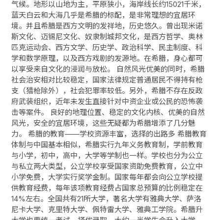
气候。地形以山地为主，平原狭小，海岸线长约15021千米，
蓝天白云和大海几乎是希腊的标配，是非常理想的宜居环
境。并且希腊是西方文明的发祥地，历史悠久。曾出现米诺
斯文化、迈锡尼文化、奴隶制城邦文化，是西方哲学、奥林
匹克运动会、西方文学、历史学、政治科学、民主制度、科
学和数学原理，以及西方戏剧的发源地。在希腊，身心都可
以享受来自文化的浸润与放松。 自然风光优美的同时，希腊
社会治安相对比较稳定，国家法律规定普通居民不得持有枪
支（猎枪除外），社会犯罪率较低。另外，希腊不存在反政
府武装组织，近年未发生直接针对中资企业或公民的恐怖袭
击等案件。 良好的地理位置、稳定的文化内核、优美的自然
风光，安全的宜居环境，这些无疑都为希腊增添了几分魅
力。 希腊的教育——学校资源丰富，选择的出路多 希腊教育
体制与中国基本相似，希腊实行九年义务教育制，学前教育
与小学，初中，高中，大学等学制也一样。学校也分为公立
与私立两大类型，公立学校享受国家资助免费教育，公立中
小学免费，大学实行奖学金制。国家每年都会向公立学校提
供教育经费，每年该项教育经费占国家总预算的比例稳定在
14%左右。全国共有21所大学，著名大学有雅典大学、萨洛
尼卡大学、克里特大学、佩特雷大学、雅典工学院。希腊升