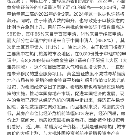
槛变高了，却阻止不了全球投资者们的热情，2023年，希腊
黄金签证首签的申请量达到了近7年的新高——8,506份，是
申请量第二高的2022年的近2倍。2024年这一数据也许还将
飙升。同时，由于申请人数的飙升，也导致处于审核状态的
比例也在急剧上升。目前正在审批的黄金签证申请数量高达
9819份，其中86%来自于首签申请，14%来自于续签申请。
而大部分在审理中的申请来自于中国申请人（65.8%），其
次是土耳其申请人（11.1%）。 除此之外，由于投资门槛提升
主要集中在热门旅游城市及地区，在9,819份处于审理中的申
请中，有8,829份待审的黄金签证申请来自于阿提卡大区（大
雅典区域）。这个项目因其高人气和强劲增长势头，一直都
是未来移民的重点服务项目。 黄金签证热度不减或与希腊房
地产市场有关 希腊的黄金签证平均每年吸引价值10亿欧元的
投资，为希腊经济做出了贡献。希腊政府也希望通过这项政
策的实施，推动本国房地产市场，促进本国经济的发展。现
在的希腊已逐渐从经济危机的阴霾中走出来，经济正在稳步
回暖，各项数据都在向好发展。而且相对来说，希腊的房价
低，其房产市值比经济危机前降幅50%左右，经济回暖，房
价上升空间大，购房投资回报前景看好。因此被全球投资者
们看好， 近几年，希腊房地产价格，尤其是雅典等热门城市
房价的大幅上涨，与大批外国投资者前往希腊投资房产有