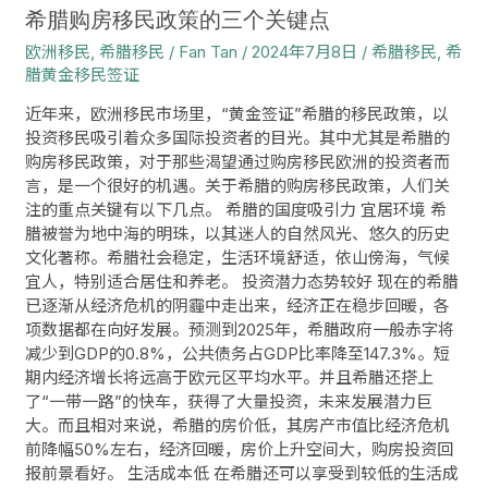
关
希腊购房移民政策的三个关键点
键
欧洲移民
,
希腊移民
/
Fan Tan
/
2024年7月8日
/
希腊移民
,
希
点
腊黄金移民签证
近年来，欧洲移民市场里，“黄金签证”希腊的移民政策，以
投资移民吸引着众多国际投资者的目光。其中尤其是希腊的
购房移民政策，对于那些渴望通过购房移民欧洲的投资者而
言，是一个很好的机遇。关于希腊的购房移民政策，人们关
注的重点关键有以下几点。 希腊的国度吸引力 宜居环境 希
腊被誉为地中海的明珠，以其迷人的自然风光、悠久的历史
文化著称。希腊社会稳定，生活环境舒适，依山傍海，气候
宜人，特别适合居住和养老。 投资潜力态势较好 现在的希腊
已逐渐从经济危机的阴霾中走出来，经济正在稳步回暖，各
项数据都在向好发展。预测到2025年，希腊政府一般赤字将
减少到GDP的0.8%，公共债务占GDP比率降至147.3%。短
期内经济增长将远高于欧元区平均水平。并且希腊还搭上
了“一带一路”的快车，获得了大量投资，未来发展潜力巨
大。而且相对来说，希腊的房价低，其房产市值比经济危机
前降幅50%左右，经济回暖，房价上升空间大，购房投资回
报前景看好。 生活成本低 在希腊还可以享受到较低的生活成