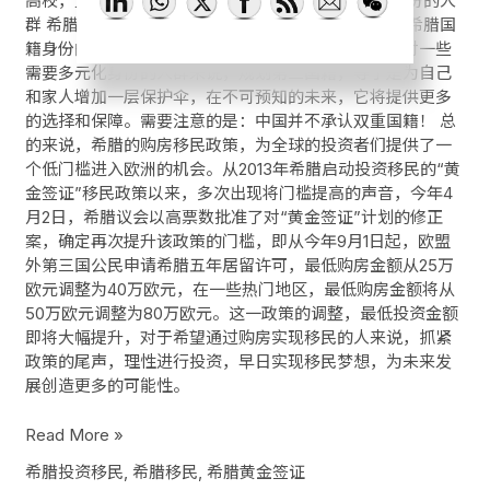
高校，免去了与国内学子的激烈竞争。 需要多元化身份的人
群 希腊是承认双国籍的，也就是说希腊公民在保持其希腊国
籍身份的同时，还可获得并保留共他国家的国籍。这对一些
需要多元化身份的人群来说，规划第二国籍，等于是为自己
和家人增加一层保护伞，在不可预知的未来，它将提供更多
的选择和保障。需要注意的是：中国并不承认双重国籍！ 总
的来说，希腊的购房移民政策，为全球的投资者们提供了一
个低门槛进入欧洲的机会。从2013年希腊启动投资移民的“黄
金签证”移民政策以来，多次出现将门槛提高的声音，今年4
月2日，希腊议会以高票数批准了对“黄金签证”计划的修正
案，确定再次提升该政策的门槛，即从今年9月1日起，欧盟
外第三国公民申请希腊五年居留许可，最低购房金额从25万
欧元调整为40万欧元，在一些热门地区，最低购房金额将从
50万欧元调整为80万欧元。这一政策的调整，最低投资金额
即将大幅提升，对于希望通过购房实现移民的人来说，抓紧
政策的尾声，理性进行投资，早日实现移民梦想，为未来发
展创造更多的可能性。
Read More »
希腊投资移民
,
希腊移民
,
希腊黄金签证