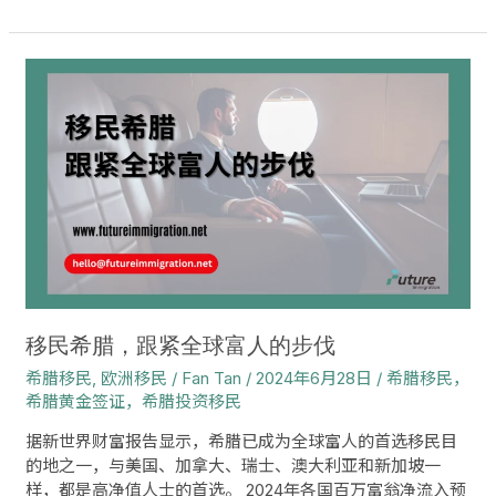
移
民
希
腊，
跟
紧
全
球
富
人
的
步
移民希腊，跟紧全球富人的步伐
伐
希腊移民
,
欧洲移民
/
Fan Tan
/
2024年6月28日
/
希腊移民，
希腊黄金签证，希腊投资移民
据新世界财富报告显示，希腊已成为全球富人的首选移民目
的地之一，与美国、加拿大、瑞士、澳大利亚和新加坡一
样，都是高净值人士的首选。 2024年各国百万富翁净流入预