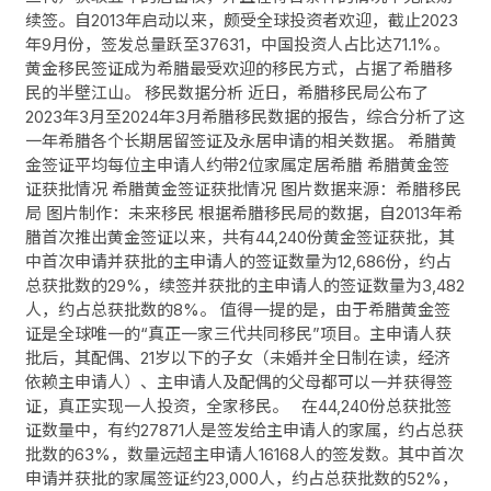
续签。自2013年启动以来，颇受全球投资者欢迎，截止2023
年9月份，签发总量跃至37631，中国投资人占比达71.1%。
黄金移民签证成为希腊最受欢迎的移民方式，占据了希腊移
民的半壁江山。 移民数据分析 近日，希腊移民局公布了
2023年3月至2024年3月希腊移民数据的报告，综合分析了这
一年希腊各个长期居留签证及永居申请的相关数据。 希腊黄
金签证平均每位主申请人约带2位家属定居希腊 希腊黄金签
证获批情况 希腊黄金签证获批情况 图片数据来源：希腊移民
局 图片制作：未来移民 根据希腊移民局的数据，自2013年希
腊首次推出黄金签证以来，共有44,240份黄金签证获批，其
中首次申请并获批的主申请人的签证数量为12,686份，约占
总获批数的29%，续签并获批的主申请人的签证数量为3,482
人，约占总获批数的8%。 值得一提的是，由于希腊黄金签
证是全球唯一的“真正一家三代共同移民”项目。主申请人获
批后，其配偶、21岁以下的子女（未婚并全日制在读，经济
依赖主申请人）、主申请人及配偶的父母都可以一并获得签
证，真正实现一人投资，全家移民。 在44,240份总获批签
证数量中，有约27871人是签发给主申请人的家属，约占总获
批数的63%，数量远超主申请人16168人的签发数。其中首次
申请并获批的家属签证约23,000人，约占总获批数的52%，