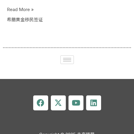
Read More »
希腊黄金移民签证
F
X
Y
L
a
-
o
i
c
t
u
n
e
w
t
k
b
i
u
e