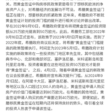
关。而黄金签证中购房移民政策更是吸引了想移民欧洲的净
高资产人士，对希腊经济的发展功不可没。 希腊黄金签证门
槛正在提升，想要移民的抓紧政策 近年来，希腊政府不断就
黄金签证计划的投资门槛的提升进行相关讨论并做出改革。
早在2022年9月10日，希腊政府便宣布将把黄金签证的投资限
额从25万欧元提高到50万欧元。此后，希腊劳工部在2022年
9月16日正式宣布，该政策于2023年1月1日开始实施。而到了
2022年底，希腊政府商议后决定，将希腊“黄金签证”门槛提
高的政策暂缓执行，时间定为2023年5月1日。希腊政府计划
实施的新政策将在一些投资热门地区率先生效，其中包括雅
典市中心、北部和南部郊区、塞萨洛尼基、米科诺斯岛和圣
托里尼岛等。投资者需要在这些地区投资50万欧元才能获
得“黄金签证”。 之后，4月2日，随着申请黄金签证的新政策
在议会投票通过，希腊政府宣布再次提升门槛。从2024年9
月1日起，在阿提卡大区、塞萨洛尼基、米科诺斯和圣托里尼
等地区以及人口超过3,100人的岛屿上，黄金签证申请人购买
房产的价值门槛需要达到80万欧元。在希腊的其他地区，黄
金签证申请人购买的房产需要达到40万欧元。 即便如此，希
腊移民黄金签证在短期内还将保持良好的势头，吸引着全球
的投资人热衷于申请该签证。