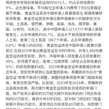
而续签并获批的家属签证则约5072人，约占总获批数的
11%。这也意味着，平均每位主申请人约携带了约2位家属定
居于希腊。 黄金签证首签中国申请人数量居首位 根据希腊移
民局数据，黄金签证首签申请位居申请量前十的国家依次为
中国、土耳其、黎巴嫩、伊朗、英国、埃及、俄罗斯、美
国、以色列、乌克兰。 其中中国申请人以7,571个申请人数稳
居首位，占总申请数约59.7%，远远大于其他国家移民申请
人之和，是第二位土耳其（867个申请，占总申请数的
6.8%）申请人的近9倍。 黄金签证续签中国申请人数量也居
首位 在自2013年推出黄金签证至今的11年间，共有3,482份黄
金签证的续签获批，其中，中国申请人获批量占总获批量的
49%，依然居于首位，是第二位俄罗斯（续签占总获批量的
12%）的获批数量的4倍。 2023年黄金签证申请量再创新高
近年来，受到世界局势以及欧盟的影响，希腊政府也在对“黄
金签证”政策不断进行调整，调整的结果就是申请门槛越来越
高，审批也愈加严格。比如说，2023年至2024年，希腊政府
出具相关政策，两次提升黄金签证购房投资选项的申请门
槛，房产投资从最初的25万欧元提升到后来的热门地区和岛
屿的50万欧元，再到今年9月1日起，部分热门地区的门槛直
接飙升到80万欧元，其他地区也将涨至40万欧元。但即便门