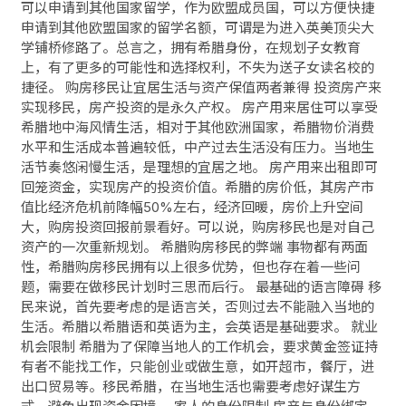
可以申请到其他国家留学，作为欧盟成员国，可以方便快捷
申请到其他欧盟国家的留学名额，可谓是为进入英美顶尖大
学铺桥修路了。总言之，拥有希腊身份，在规划子女教育
上，有了更多的可能性和选择权利，不失为送子女读名校的
捷径。 购房移民让宜居生活与资产保值两者兼得 投资房产来
实现移民，房产投资的是永久产权。 房产用来居住可以享受
希腊地中海风情生活，相对于其他欧洲国家，希腊物价消费
水平和生活成本普遍较低，中产过去生活没有压力。当地生
活节奏悠闲慢生活，是理想的宜居之地。 房产用来出租即可
回笼资金，实现房产的投资价值。希腊的房价低，其房产市
值比经济危机前降幅50%左右，经济回暖，房价上升空间
大，购房投资回报前景看好。可以说，购房移民也是对自己
资产的一次重新规划。 希腊购房移民的弊端 事物都有两面
性，希腊购房移民拥有以上很多优势，但也存在着一些问
题，需要在做移民计划时三思而后行。 最基础的语言障碍 移
民来说，首先要考虑的是语言关，否则过去不能融入当地的
生活。希腊以希腊语和英语为主，会英语是基础要求。 就业
机会限制 希腊为了保障当地人的工作机会，要求黄金签证持
有者不能找工作，只能创业或做生意，如开超市，餐厅，进
出口贸易等。移民希腊，在当地生活也需要考虑好谋生方