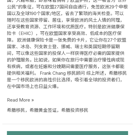
国，入籍希腊，即意味着拥有了欧盟护照，这一被誉为“世界
公民”的象征，可在欧盟27国间自由通行，免签欧洲29个申根
国以及全球190个国家/地区，省去了繁琐的海关检查。可以
随时在这些国家停留、居住，享受欧洲的风土人情的同理，
还享受教育资源、工作环境和优质医疗。特别是欧洲健康保
险卡（EHIC），可在欧盟国家享受高效、低成本的医疗保
障。 欧洲健康保险卡是一张免费的卡片，它让你在27个欧盟
国家、冰岛、列支敦士登、挪威、瑞士和英国短期停留期
间，可以像这些国家的投保人一样获得医疗必需的国家提供
的护理服务。比如说，如果你在旅行中需要治疗慢性病或现
有疾病，或者在妊娠和分娩期间需要医疗服务，这张卡都能
提供相关福利。 Frank Chang 移民顾问 综上所述，希腊移民
是一个移民欧洲的高性价比选择，吸引着全球的投资者们，
在中国市场上也日益火爆。
Read More »
希腊移民，希腊黄金签证，希腊投资移民
希