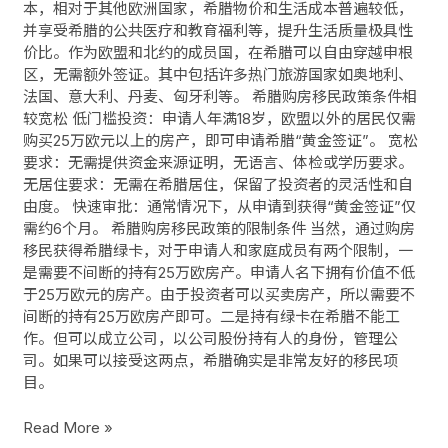
本，相对于其他欧洲国家，希腊物价和生活成本普遍较低，
并享受希腊的公共医疗和教育福利等，提升生活质量极具性
价比。作为欧盟和北约的成员国，在希腊可以自由穿越申根
区，无需额外签证。其中包括许多热门旅游国家如奥地利、
法国、意大利、丹麦、匈牙利等。 希腊购房移民政策条件相
较宽松 低门槛投资：申请人年满18岁，欧盟以外的居民仅需
购买25万欧元以上的房产，即可申请希腊“黄金签证”。 宽松
要求：无需提供资金来源证明，无语言、体检或学历要求。
无居住要求：无需在希腊居住，保留了投资者的灵活性和自
由度。 快速审批：通常情况下，从申请到获得“黄金签证”仅
需约6个月。 希腊购房移民政策的限制条件 当然，通过购房
移民获得希腊绿卡，对于申请人和家庭成员有两个限制，一
是需要不间断的持有25万欧房产。申请人名下拥有价值不低
于25万欧元的房产。由于投资者可以买卖房产，所以需要不
间断的持有25万欧房产即可。二是持有绿卡在希腊不能工
作。但可以成立公司，以公司股份持有人的身份，管理公
司。如果可以接受这两点，希腊确实是非常友好的移民项
目。
Read More »