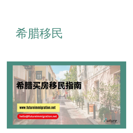
希腊移民
希
腊
买
房
移
民
指
南