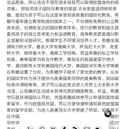
活品质高，所以适合不想花很多钱就可以取得欧盟身份的投
资者。 想投资孩子国际化教育的家庭 许多家庭选择移民希
腊，是因为孩子可以在这里享受到高质量的国际化教育。希
腊作最早建立教育制度的国家之一，不仅拥有免费的公立教
育系统，也拥有发达的国际教育体系，现行的教育制度尤其
重视孩子的独立思考能力和品德教育，高等教育更是细分职
业发展和深度研究，根据学生不同情况培养人才。希腊全国
拥有21所大学，著名大学有雅典大学、萨洛尼卡大学、克里
特大学、佩特雷大学、雅典工学院等。而且希腊的私立学校
和英、美等国家均有合作教学，像知名的英国谢菲尔德大
学、曼彻斯特大学和美国纽约大学，美国欧洲东南大学等都
在希腊设置了分校，为希腊学子提供了更优质的教学。众多
的国际学校为孩子提供与英美国家同样的英美教育，如IB国
际高中课程等等，孩子可以由此免试进入世界上大多数大学
深造，以低廉的生活成本获得优质的精英教育。并且，希腊
学历是获得国际认可的，凭借希腊成绩单可以申请到其他国
家留学，作为欧盟成员国，可以方便快捷申请到其他欧盟国
家的留学名额，为进入英美顶尖大学搭建了桥梁。如果孩子
在中国不想出国留学，也可以通过华侨生的身份，在希腊的
分享给需要的人
华侨学校就读，并通过华侨生联考轻松进入中国的985或211