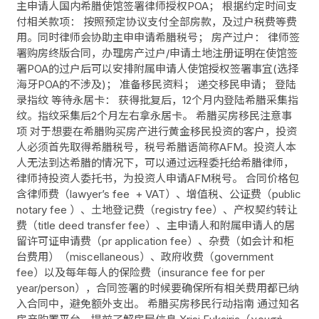
主申请人国内希腊使馆签署律师授权POA； 根据约定时间支
付相关款项： 按照预定协议支付全部房款，及过户税费等费
用。同时律师会协助主申申请希腊税号； 房产过户： 律师签
署购房终版合同，办理房产过户/申请土地注册证明在使馆签
署POA的过户后可以安排附属申请人使馆授权签署事宜(选择
海牙POA的不涉及)； 准备移民资料； 递交移民申请； 登陆
录指纹 等待永居卡： 获得批复后，12个月内登陆希腊采集指
纹。指纹采集后2个月左右拿永居卡。 希腊买房移民注意事
项 对于想要在希腊购买房产进行黄金移民投资的客户，投资
人必须首先取得希腊税号，税号希腊语简称AFM。投资人本
人无法到达希腊的情况下，可以通过远程委托给希腊律师，
律师持投资人委托书，为投资人申请AFM税号。 合同价格包
含律师费（lawyer’s fee + VAT）、增值税、公证费（public
notary fee ）、土地登记费（registry fee）、产权契约转让
费（title deed transfer fee）、主申请人和附属申请人的居
留许可证申请费（pr application fee）、杂费（如会计和柜
台费用）（miscellaneous）、政府收费（government
fee）以及每年每人的保险费（insurance fee for per
year/person），合同签署的时候要确保所有相关费用都已纳
入合同中，避免额外支出。 希腊买房移民行动指南 通过知名