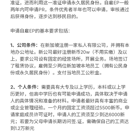
准证，‌进而利用这一准证申请永久居民身份。自雇EP一般
两年内可申请PR，条件优秀者半年也可以申请，审核通过
后获得身份，逐步达到移民目的。
‌申请自雇EP的基本要求包括：‌
1、公司条件：‌
在新加坡注册一家私人有限公司，‌并拥有本
地办公地址。新公司最好注册新币20w（不用实缴）及以
上，要求公司设有固定的经营场所，开展业务。场地签订
了租赁协议，雇佣至少两位新加坡本地员工（拥有公民身
份或永久居民身份）。支付当地员工公积金。‌
2、个人条件：
需要具有大专及以上学历，本科或以上学
历更好，‌但高中学历也有可能申请成功，‌具体取决于申请
人的具体情况和准备的材料。申请者最好具有丰富的商业
或企业管理经验。一个月的固定工资须超过5500新币。申
请家庭成员许可证时，申请人的工资须至少到达6000新
元；若要为父母申请长期访问签.证，需确保自己的工资达
到1.2万新元