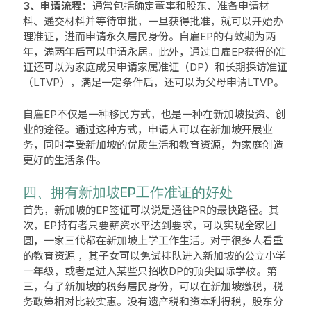
3、申请流程：
通常包括确定董事和股东、‌准备申请材
料、‌递交材料并等待审批，‌一旦获得批准，‌就可以开始办
理准证，‌进而申请永久居民身份。‌自雇EP的有效期为两
年，‌满两年后可以申请永居。‌此外，‌通过自雇EP获得的准
证还可以为家庭成员申请家属准证（‌DP）‌和长期探访准证
（‌LTVP）‌，‌满足一定条件后，‌还可以为父母申请LTVP。
自雇EP不仅是一种移民方式，‌也是一种在新加坡投资、‌创
业的途径。‌通过这种方式，‌申请人可以在新加坡开展业
务，‌同时享受新加坡的优质生活和教育资源，‌为家庭创造
更好的生活条件。
四、拥有新加坡EP工作准证的好处
首先，新加坡的EP签证可以说是通往PR的最快路径。其
次，EP持有者只要薪资水平达到要求，可以实现全家团
圆，一家三代都在新加坡上学工作生活。对于很多人看重
的教育资源 ，其子女可以免试排队进入新加坡的公立小学
一年级，或者是进入某些只招收DP的顶尖国际学校。第
三，有了新加坡的税务居民身份，可以在新加坡缴税，税
务政策相对比较实惠。没有遗产税和资本利得税，股东分