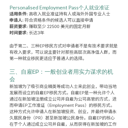
Personalised Employment Pass个人就业准证
适用条件:
高收入就业准证持有人或海外外国专业人士
申请人:
符合资格条件的候选人可以直接申请
薪资要求:
赚取至少 22500 美元的固定月薪
时间要求:
长达3年
由于第二、三种EP移民方式对申请者不是有技术要求就是
有收入要求，可以说主要针对那些高层次高净值人群，而
第一种就业移民更适应于普通人的选择。
三、自雇EP：一般创业者用实力谋求的机
会
新加坡为了吸引商业精英等成功人士来此创业，带动当地
发展而设立的自雇EP移民方式。自雇EP是一种允许个人
通过在新加坡注册成立公司并自雇为公司高管的方式，‌进
而申请EP工作准证（‌Employment Pass）‌的移民方式。‌
这种方式允许申请人在新加坡投资、‌创业，‌并最终申请永
久居民身份（‌PR）‌甚至新加坡公民身份。‌自雇EP的核心
在于个人通过成立公司并自雇，‌从而获得在新加坡的工作