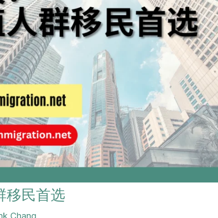
群移民首选
nk Chang